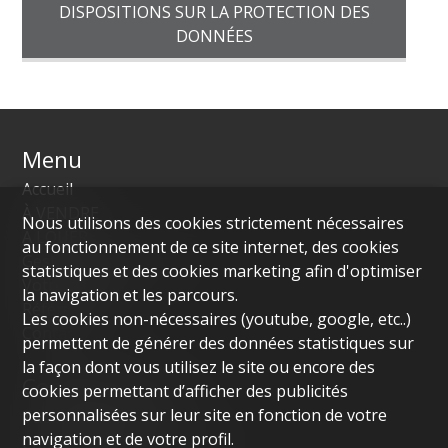
DISPOSITIONS SUR LA PROTECTION DES
DONNÉES
Menu
Accueil
À VENDRE
Nous utilisons des cookies strictement nécessaires
À LOUER
au fonctionnement de ce site internet, des cookies
Gestion de propriétés
statistiques et des cookies marketing afin d'optimiser
Votre agence
la navigation et les parcours.
Références
Les cookies non-nécessaires (youtube, google, etc..)
Contact
permettent de générer des données statistiques sur
la façon dont vous utilisez le site ou encore des
Contactez-nous
cookies permettant d’afficher des publicités
personnalisées sur leur site en fonction de votre
Tactica Real Estate
navigation et de votre profil.
Chemin des Hauts-Crêts 38