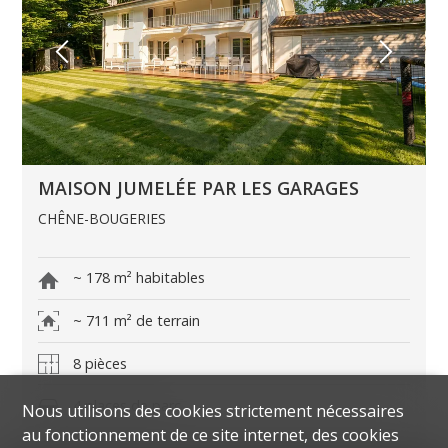
MAISON JUMELÉE PAR LES GARAGES
CHÊNE-BOUGERIES
~ 178 m² habitables
~ 711 m² de terrain
8 pièces
4 places de parc
Nous utilisons des cookies strictement nécessaires
au fonctionnement de ce site internet, des cookies