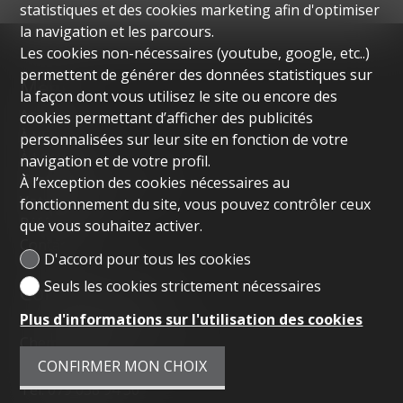
statistiques et des cookies marketing afin d'optimiser
la navigation et les parcours.
Les cookies non-nécessaires (youtube, google, etc..)
permettent de générer des données statistiques sur
Menu
la façon dont vous utilisez le site ou encore des
Accueil
cookies permettant d’afficher des publicités
À VENDRE
personnalisées sur leur site en fonction de votre
À LOUER
navigation et de votre profil.
Gestion de propriétés
À l’exception des cookies nécessaires au
Votre agence
fonctionnement du site, vous pouvez contrôler ceux
Références
que vous souhaitez activer.
Contact
D'accord pour tous les cookies
Seuls les cookies strictement nécessaires
Contactez-nous
Plus d'informations sur l'utilisation des cookies
Tactica Real Estate
Chemin des Hauts-Crêts 38
CONFIRMER MON CHOIX
1223 Cologny
Tél.
079 658 94 30