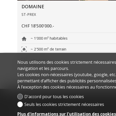
DOMAINE
ST-PREX
CHF 18'500'000.-
~ 1'000 m² habitables
~ 2'500 m² de terrain
10 pièces
Nous utilisons des cookies strictement nécessaires 
navigation et les parcours.
Construit en 2008
Les cookies non-nécessaires (youtube, google, etc.
permettant d’afficher des publicités personnalisées 
À l’exception des cookies nécessaires au fonctionn
D'accord pour tous les cookies
Seuls les cookies strictement nécessaires
Menu
Accueil
À VENDRE
Plus d'informations sur l'utilisation des cookie