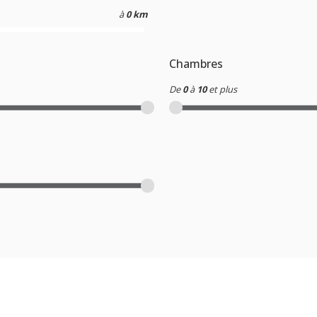
à
0 km
Chambres
De
0
à
10
et plus