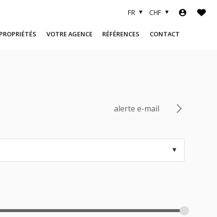
FR
CHF
 PROPRIÉTÉS
VOTRE AGENCE
RÉFÉRENCES
CONTACT
A PROPOS
OBJETS VENDUS
L'ÉQUIPE
FINANCEMENT
LIENS UTILES
alerte e-mail