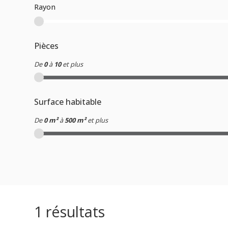
Rayon
Pièces
De
0
à
10
et plus
Surface habitable
De
0 m²
à
500 m²
et plus
1
résultats