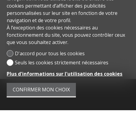
CHF 6'900'000.-
cookies permettant d’afficher des publicités
personnalisées sur leur site en fonction de votre
~ 400 m² habitables
navigation et de votre profil.
À l’exception des cookies nécessaires au
8 pièces
fonctionnement du site, vous pouvez contrôler ceux
que vous souhaitez activer.
4 places de parc
D'accord pour tous les cookies
Rénové en 2015
Seuls les cookies strictement nécessaires
Plus d'informations sur l'utilisation des cookies
CONFIRMER MON CHOIX
Menu
Accueil
À VENDRE