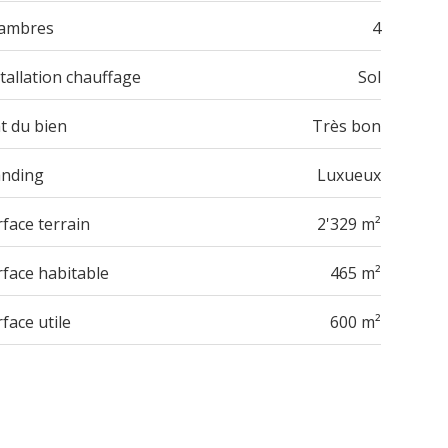
ambres
4
tallation chauffage
Sol
t du bien
Très bon
anding
Luxueux
face terrain
2'329 m²
rface habitable
465 m²
face utile
600 m²