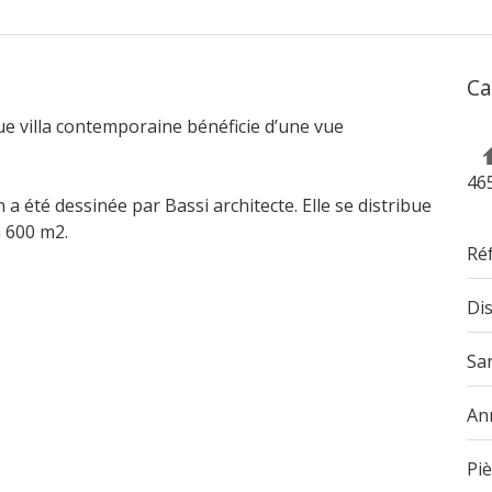
Ca
ue villa contemporaine bénéficie d’une vue
46
 a été dessinée par Bassi architecte. Elle se distribue
n 600 m2.
Ré
Dis
San
An
Pi