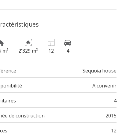
ractéristiques
5 m²
2'329 m²
12
4
férence
Sequoia house
ponibilité
A convenir
itaires
4
née de construction
2015
èces
12