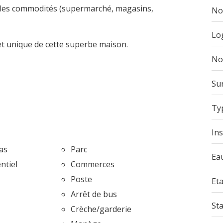
s les commodités (supermarché, magasins,
No
Lo
e et unique de cette superbe maison.
No
Su
Ty
Ins
las
Parc
Ea
ntiel
Commerces
Poste
Eta
Arrêt de bus
St
Crèche/garderie