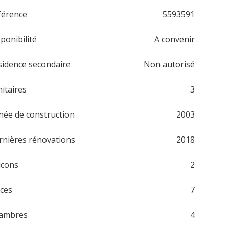
férence
5593591
ponibilité
A convenir
sidence secondaire
Non autorisé
itaires
3
née de construction
2003
rnières rénovations
2018
lcons
2
èces
7
ambres
4