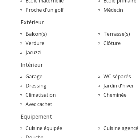
Ecole maternelle
Ecole primaire
Proche d'un golf
Médecin
Extérieur
Balcon(s)
Terrasse(s)
Verdure
Clôture
Jacuzzi
Intérieur
Garage
WC séparés
Dressing
Jardin d'hiver
Climatisation
Cheminée
Avec cachet
Equipement
Cuisine équipée
Cuisine agenc
Douche